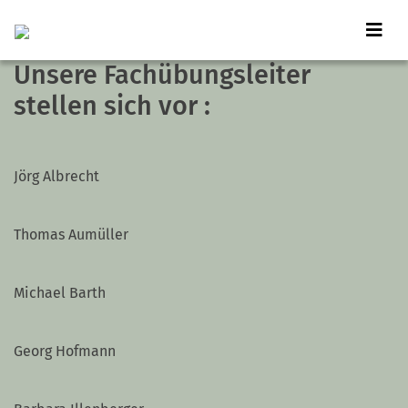
Unsere Fachübungsleiter
stellen sich vor :
Jörg Albrecht
Thomas Aumüller
Michael Barth
Georg Hofmann